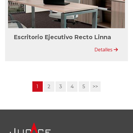
Escritorio Ejecutivo Recto Linna
Detalles
1
2
3
4
5
>>