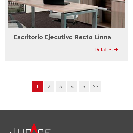
Escritorio Ejecutivo Recto Linna
Detalles
1
2
3
4
5
>>