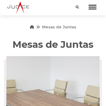
INICIO
Mesas de Juntas
MUEBLES
Mesas de Juntas
MUEBLES A LA MEDIDA
SERVICIOS
VENTAJAS
NOSOTROS
CONTACTO
55 5538 4145
55 3254 8865