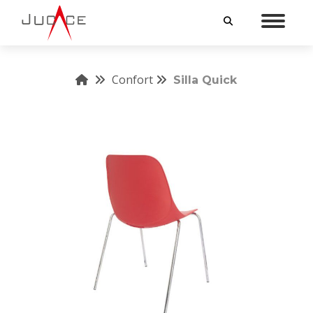
INICIO
Confort
Silla Quick
MUEBLES
MUEBLES A LA MEDIDA
SERVICIOS
VENTAJAS
NOSOTROS
CONTACTO
55 5538 4145
55 3254 8865